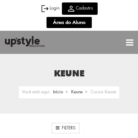
Login
Cadastro
Área do Aluno
TOGG
KEUNE
Você está aqui:
Início
Keune
Cursos Keune
FILTERS