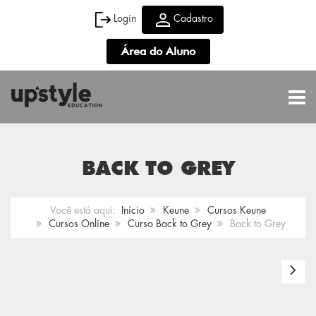
Login
Cadastro
Área do Aluno
TOGG
BACK TO GREY
Você está aqui:
Início
Keune
Cursos Keune
Cursos Online
Curso Back to Grey
Back to Grey
Vi